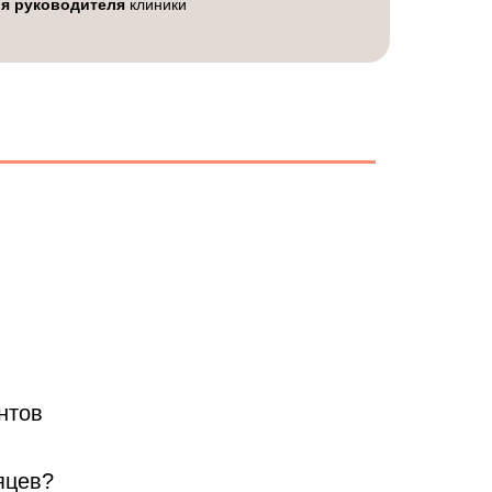
ля руководителя
клиники
нтов
яцев?