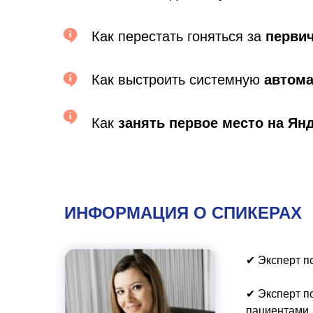
Как перестать гоняться за
перви
Как выстроить системную
автом
Как
занять
первое место на Янд
ИНФОРМАЦИЯ О СПИКЕРАХ
✔ Эксперт п
✔ Эксперт п
пациентами