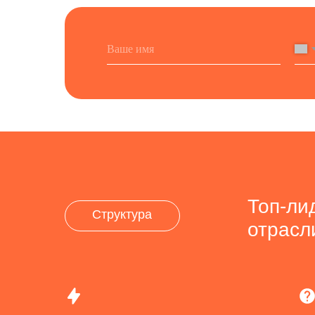
Топ-ли
Регистрация
Структура
отрасл
с карт и отзовиков. За счет