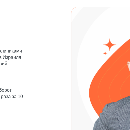
клиниками
з Израиля
вий
борот
 раза за 10