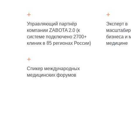
+
+
Увеличить
эффективность рекламы
Управляющий партнёр
Эксперт в
и снизить затраты
компании ZABOTA 2.0 (к
масштабир
системе подключено 2700+
бизнеса и 
клиник в 85 регионах России)
медицине
+
Спикер международных
медицинских форумов