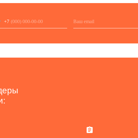
+7
деры
и:
 хороших,