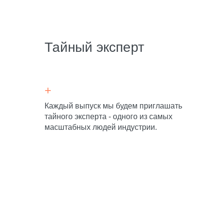
Тайный эксперт
Управляющий партнёр
+
компании ZABOTA 2.0
Каждый выпуск мы будем приглашать
(к системе подключено 2700+
тайного эксперта - одного из самых
клиник в 85 регионах России)
масштабных людей индустрии.