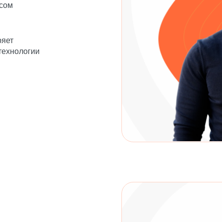
сом
ряет
-технологии