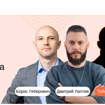
а
Борис Геберович
Дмитрий Лаптев
Тай