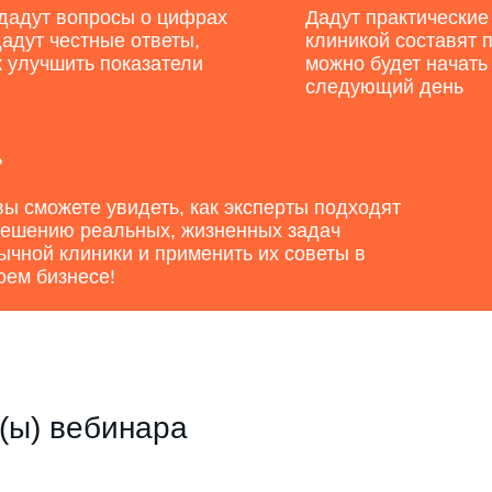
дадут вопросы о цифрах
Дадут практические
к
дадут честные ответы,
клиникой составят 
к улучшить показатели
можно будет начать
следующий день
вы сможете увидеть, как эксперты подходят
решению реальных, жизненных задач
ычной клиники и применить их советы в
оем бизнесе!
(ы) вебинара