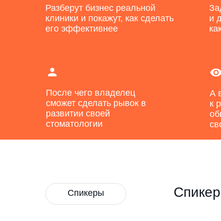
Разберут бизнес реальной
За
живых отзывов. Без накруто
клиники и покажут, как сделать
и 
его эффективнее
ка
После чего владелец
А 
сможет сделать рывок в
к 
развитии своей
об
стоматологии
св
Спикер
Спикеры