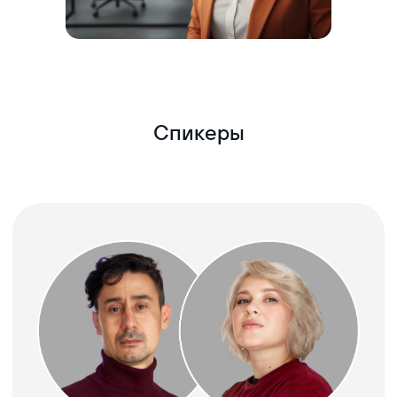
рекламный бюджет проектов
Спикеры
Максим Островка
гендиректор и сооснователь
стоматологий «Один к
одному»
Автор онлайн-курса «Дирижёр своей
клиники», бизнес-тренер
профессиональный управленец, 10 лет
управленческого карьерного пути в