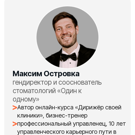
Кому будет
полезен
вебинар