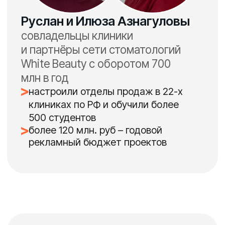
крупной фед.компании
Ольга Логиневская
руководитель группы
медицинских маркетологов
«Забота 2.0»
спикер Skillmed, GrowthMED
лектор Medical Business School