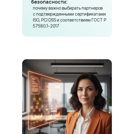
безопасности:
почему важно выбирать партнеров
с подтвержденными сертификатами
ISO, PCI DSS и соответствием ГОСТ Р
57580.1−2017
Руслан и Илюза Азнагуловы
совладельцы клиники
и партнёры сети стоматологий
White Beauty с оборотом 700
млн в год
настроили отделы продаж в 22-х
клиниках по РФ и обучили более
500 студентов
более 120 млн. руб – годовой