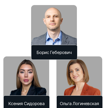
Борис Геберович
Ксения Сидорова
Ольга Логиневская