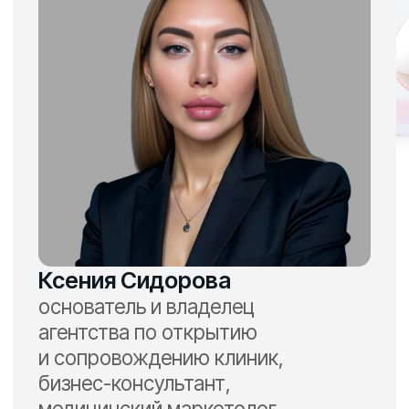
и миллионы рублей
дополнительной прибыли
в клиниках самых разных
направлений: стоматологий,
косметологий и многопрофилей
спикер конференций Skillmed,
GrowthMED, лектор Medical
Bussines School
Кому будет
полезен
вебинар