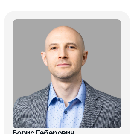
Ксения Сидорова
основатель и владелец
агентства по открытию
и сопровождению клиник,
бизнес-консультант,
медицинский маркетолог
сопредседатель комитета
по маркетингу и рекламе в НАУЗ
независимый директор, член НАКД,
Международный мастер MBA