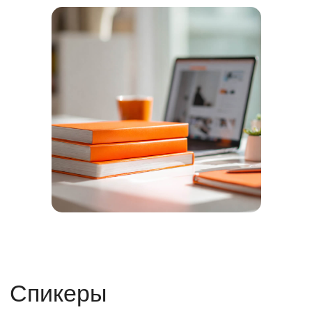
Борис Геберович
владелец 2 стоматологических
клиник Super Smile в СПб
4 года управляет клиниками
дистанционно из Израиля
Super Smile — № 1 по отзывам
пациентов в СПб
основатель Клуба владельцев
клиник: 90+ клиник из 45 городов